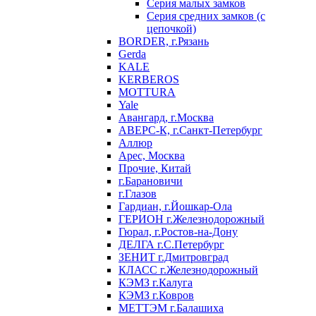
Серия малых замков
Серия средних замков (с
цепочкой)
BORDER, г.Рязань
Gerda
KALE
KERBEROS
MOTTURA
Yale
Авангард, г.Москва
АВЕРС-К, г.Санкт-Петербург
Аллюр
Арес, Москва
Прочие, Китай
г.Барановичи
г.Глазов
Гардиан, г.Йошкар-Ола
ГЕРИОН г.Железнодорожный
Гюрал, г.Ростов-на-Дону
ДЕЛГА г.С.Петербург
ЗЕНИТ г.Дмитровград
КЛАСС г.Железнодорожный
КЭМЗ г.Калуга
КЭМЗ г.Ковров
МЕТТЭМ г.Балашиха