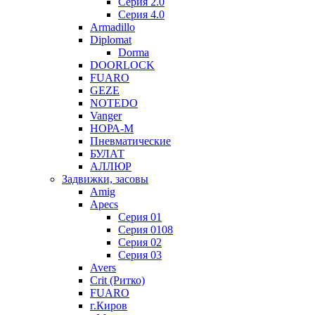
Серия 2.0
Серия 4.0
Armadillo
Diplomat
Dorma
DOORLOCK
FUARO
GEZE
NOTEDO
Vanger
НОРА-М
Пневматические
БУЛАТ
АЛЛЮР
Задвижки, засовы
Amig
Apecs
Серия 01
Серия 0108
Серия 02
Серия 03
Avers
Crit (Ритко)
FUARO
г.Киров