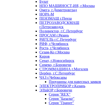
Булат
НПО МАШИНОСТ-ИЯ, г.Москва
Омега, г.Димитровград
НОРА-М
ПЕНЗМАШ г.Пенза
ПЕТРОЗАВОДСКМАШ
г.Петрозаводск
Поливектор, г.С.Петербург
ПРОСАМ г.Рязань
РИГЕЛЬ г.С.Петербург
РИФ, г.Челябинск
Роста, г.Челябинск
Сезам-Ко г.Москва
Киров
Сенат, г.Новосибирск
Симеко, г.Боровичи
СТРОММАШИНА г.Могилев
Цербер, г.С.Петербург
ЧАЗ г.Чебоксары
Проушины для навесных замков
ЭЛЕКТРОПРИБОР г.Казань
ЭЛЬБОР г.Боровичи
Серия "REX"
Серия "Базальт"
Серия "Гранит"