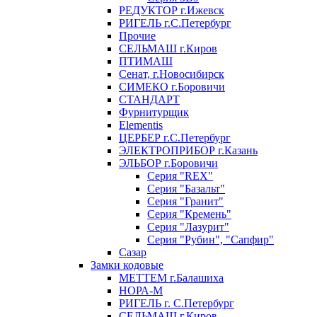
РЕДУКТОР г.Ижевск
РИГЕЛЬ г.С.Петербург
Прочие
СЕЛЬМАШ г.Киров
ПТИМАШ
Сенат, г.Новосибирск
СИМЕКО г.Боровичи
СТАНДАРТ
Фурнитурщик
Elementis
ЦЕРБЕР г.С.Петербург
ЭЛЕКТРОПРИБОР г.Казань
ЭЛЬБОР г.Боровичи
Серия "REX"
Серия "Базальт"
Серия "Гранит"
Серия "Кремень"
Серия "Лазурит"
Серия "Рубин", "Сапфир"
Сазар
Замки кодовые
МЕТТЕМ г.Балашиха
НОРА-М
РИГЕЛЬ г. С.Петербург
СЕЛЬМАШ г.Киров