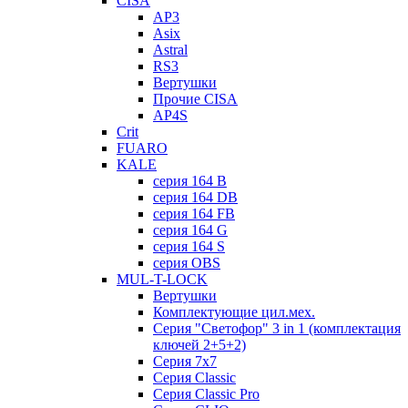
CISA
AP3
Asix
Astral
RS3
Вертушки
Прочие CISA
AP4S
Crit
FUARO
KALE
серия 164 B
серия 164 DB
серия 164 FB
серия 164 G
серия 164 S
серия OBS
MUL-T-LOCK
Вертушки
Комплектующие цил.мех.
Серия "Светофор" 3 in 1 (комплектация
ключей 2+5+2)
Серия 7х7
Серия Classic
Серия Classic Pro