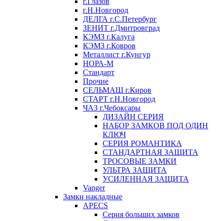
г.Глазов
г.Н.Новгород
ДЕЛГА г.С.Петербург
ЗЕНИТ г.Дмитровград
КЭМЗ г.Калуга
КЭМЗ г.Ковров
Металлист г.Кунгур
НОРА-М
Стандарт
Прочие
СЕЛЬМАШ г.Киров
СТАРТ г.Н.Новгород
ЧАЗ г.Чебоксары
ДИЗАЙН СЕРИЯ
НАБОР ЗАМКОВ ПОД ОДИН
КЛЮЧ
СЕРИЯ РОМАНТИКА
СТАНДАРТНАЯ ЗАЩИТА
ТРОСОВЫЕ ЗАМКИ
УЛЬТРА ЗАЩИТА
УСИЛЕННАЯ ЗАЩИТА
Vanger
Замки накладные
APECS
Серия больших замков