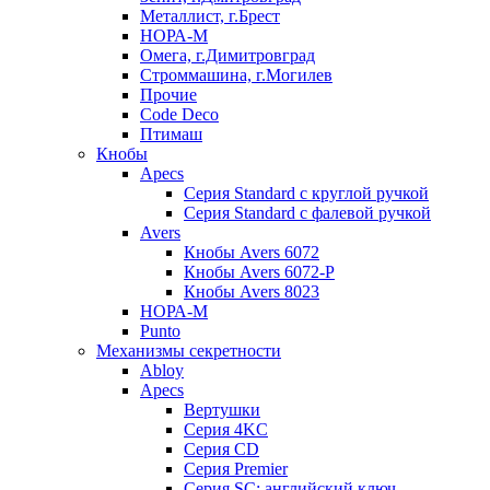
Металлист, г.Брест
НОРА-М
Омега, г.Димитровград
Строммашина, г.Могилев
Прочие
Code Deco
Птимаш
Кнобы
Apecs
Серия Standard с круглой ручкой
Серия Standard с фалевой ручкой
Avers
Кнобы Avers 6072
Кнобы Avers 6072-P
Кнобы Avers 8023
НОРА-М
Punto
Механизмы секретности
Abloy
Apecs
Вертушки
Серия 4KC
Серия CD
Серия Premier
Серия SC: английский ключ