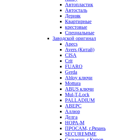
Автопластик
Автосталь
Дерняк
Квартирные
крестовые
Специальные
Заводской оригинал
Apecs
Avers (Китай)
CISA
Crit
FUARO
Gerda
Abloy ключи
Mottura
ABUS ключи
Mul-T-Lock
PALLADIUM
АВЕРС
Аллюр
Делга
НОРА-М
ПРОСАМ, г.Рязань
SECUREMME
Сельмаш, г.Киров