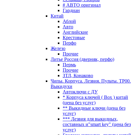
# АВТО оригинал
Гардиан
Китай
Аблой
Авто
Английские
Крестовые
Перфо
Железо
Прочие
Литье Россия (дверняк, перфо)
Пермь
Прочие
ЗТЛ, Конаково
Чипы. Корпуса. Лезвия. Пульты. TP00.
Выкидухи
Автоключи с ДУ
* Корпуса ключей ( Box ) китай
(цена без услуг)
** Выкидные ключи (цена без
услуг)
*** Лезвия для выкидных,
составных и"smart key" (цена без
услуг)