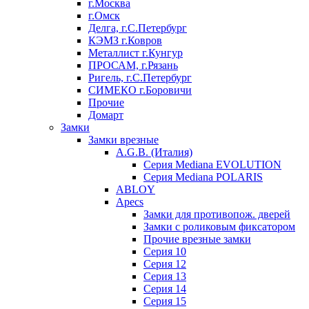
г.Москва
г.Омск
Делга, г.С.Петербург
КЭМЗ г.Ковров
Металлист г.Кунгур
ПРОСАМ, г.Рязань
Ригель, г.С.Петербург
СИМЕКО г.Боровичи
Прочие
Домарт
Замки
Замки врезные
A.G.B. (Италия)
Серия Mediana EVOLUTION
Серия Mediana POLARIS
ABLOY
Apecs
Замки для противопож. дверей
Замки с роликовым фиксатором
Прочие врезные замки
Серия 10
Серия 12
Серия 13
Серия 14
Серия 15