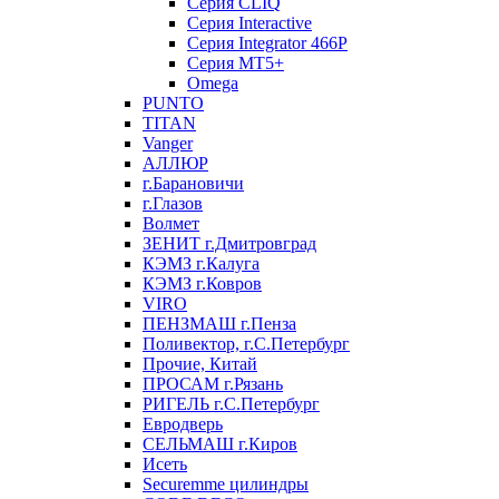
Серия CLIQ
Серия Interactive
Серия Integrator 466P
Серия MT5+
Omega
PUNTO
TITAN
Vanger
АЛЛЮР
г.Барановичи
г.Глазов
Волмет
ЗЕНИТ г.Дмитровград
КЭМЗ г.Калуга
КЭМЗ г.Ковров
VIRO
ПЕНЗМАШ г.Пенза
Поливектор, г.С.Петербург
Прочие, Китай
ПРОСАМ г.Рязань
РИГЕЛЬ г.С.Петербург
Евродверь
СЕЛЬМАШ г.Киров
Исеть
Securemme цилиндры