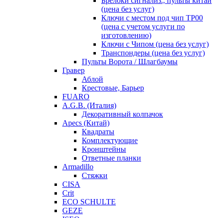
Брелоки сигнализ., пульты китай
(цена без услуг)
Ключи с местом под чип TP00
(цена с учетом услуги по
изготовлению)
Ключи с Чипом (цена без услуг)
Транспондеры (цена без услуг)
Пульты Ворота / Шлагбаумы
Гравер
Аблой
Крестовые, Барьер
FUARO
A.G.B. (Италия)
Декоративный колпачок
Apecs (Китай)
Квадраты
Комплектующие
Кронштейны
Ответные планки
Armadillo
Стяжки
CISA
Crit
ECO SCHULTE
GEZE