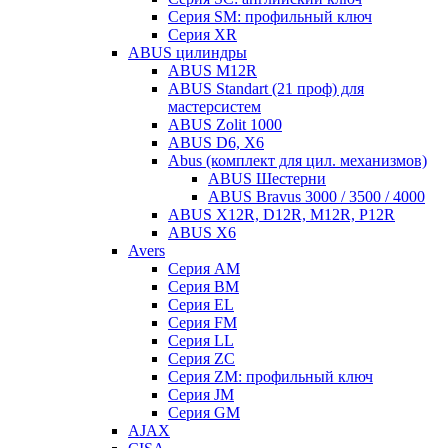
Серия SM: профильный ключ
Серия XR
ABUS цилиндры
ABUS M12R
ABUS Standart (21 проф) для
мастерсистем
ABUS Zolit 1000
ABUS D6, X6
Abus (комплект для цил. механизмов)
ABUS Шестерни
ABUS Bravus 3000 / 3500 / 4000
ABUS X12R, D12R, M12R, P12R
ABUS X6
Avers
Серия AM
Серия BM
Серия EL
Серия FM
Серия LL
Серия ZC
Серия ZM: профильный ключ
Серия JM
Серия GM
AJAX