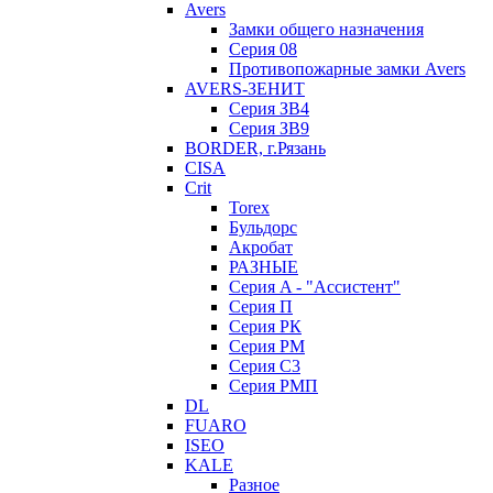
Avers
Замки общего назначения
Серия 08
Противопожарные замки Avers
AVERS-ЗЕНИТ
Серия ЗВ4
Серия ЗВ9
BORDER, г.Рязань
CISA
Crit
Torex
Бульдорс
Акробат
РАЗНЫЕ
Серия A - "Ассистент"
Серия П
Серия РК
Серия РМ
Серия С3
Серия РМП
DL
FUARO
ISEO
KALE
Разное