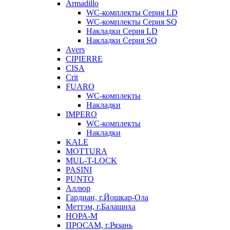
Armadillo
WC-комплекты Серия LD
WC-комплекты Серия SQ
Накладки Серия LD
Накладки Серия SQ
Avers
CIPIERRE
CISA
Crit
FUARO
WC-комплекты
Накладки
IMPERO
WC-комплекты
Накладки
KALE
MOTTURA
MUL-T-LOCK
PASINI
PUNTO
Аллюр
Гардиан, г.Йошкар-Ола
Меттэм, г.Балашиха
НОРА-М
ПРОСАМ, г.Рязань