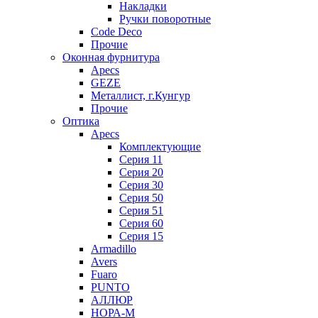
Накладки
Ручки поворотные
Code Deco
Прочие
Оконная фурнитура
Apecs
GEZE
Металлист, г.Кунгур
Прочие
Оптика
Apecs
Комплектующие
Серия 11
Серия 20
Серия 30
Серия 50
Серия 51
Серия 60
Серия 15
Armadillo
Avers
Fuaro
PUNTO
АЛЛЮР
НОРА-М