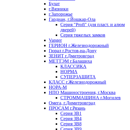
Булат
г.Вязники
г.Запорожье
Гардиан, г.Йошкар-Ола
Серия "Profi" (для пласт. и алюм
дверей)
Серия тяжелых замков
Vanger
ГЕРИОН г.Железнодорожный
Гюрал г.Ростов-на-Дону
ЗЕНИТ г.Дмитровград
МЕТТЭМ г.Балашиха
КЛАССИКА
НОРМА
СУПЕРЗАЩИТА
КЛАСС г.Железнодорожный
НОРА-М
НПО Машиностроения, г.Москва
СТРОММАШИНА г.Могилев
Омега, г.Димитровград
ПРОСАМ г.Рязань
Серия ЗВ1
Серия ЗВ4
Серия ЗВ8
Серия ЗВ9