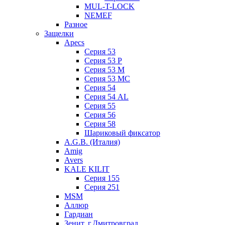
MUL-T-LOCK
NEMEF
Разное
Защелки
Apecs
Серия 53
Серия 53 P
Серия 53 М
Серия 53 МC
Серия 54
Серия 54 AL
Серия 55
Серия 56
Серия 58
Шариковый фиксатор
A.G.B. (Италия)
Amig
Avers
KALE KILIT
Серия 155
Серия 251
MSM
Аллюр
Гардиан
Зенит, г.Дмитровград