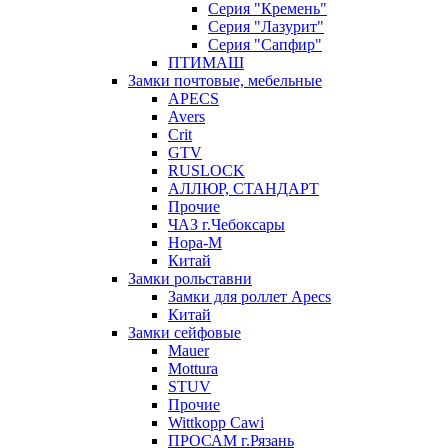
Серия "Кремень"
Серия "Лазурит"
Серия "Сапфир"
ПТИМАШ
Замки почтовые, мебельные
APECS
Avers
Crit
GTV
RUSLOCK
АЛЛЮР, СТАНДАРТ
Прочие
ЧАЗ г.Чебоксары
Нора-М
Китай
Замки рольставни
Замки для роллет Apecs
Китай
Замки сейфовые
Mauer
Mottura
STUV
Прочие
Wittkopp Cawi
ПРОСАМ г.Рязань