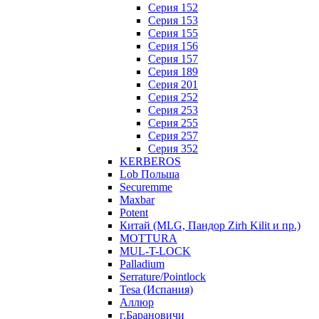
Серия 152
Серия 153
Серия 155
Серия 156
Серия 157
Серия 189
Серия 201
Серия 252
Серия 253
Серия 255
Серия 257
Серия 352
KERBEROS
Lob Польша
Securemme
Maxbar
Potent
Китай (MLG, Пандор Zirh Kilit и пр.)
MOTTURA
MUL-T-LOCK
Palladium
Serrature/Pointlock
Tesa (Испания)
Аллюр
г.Барановичи