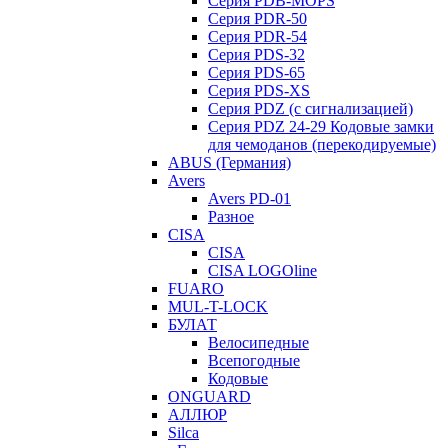
Серия PDB-MOPS
Серия PDR-50
Серия PDR-54
Серия PDS-32
Серия PDS-65
Серия PDS-XS
Серия PDZ (с сигнализацией)
Серия PDZ 24-29 Кодовые замки
для чемоданов (перекодируемые)
ABUS (Германия)
Avers
Avers PD-01
Разное
CISA
CISA
CISA LOGOline
FUARO
MUL-T-LOCK
БУЛАТ
Велосипедные
Всепогодные
Кодовые
ONGUARD
АЛЛЮР
Silca