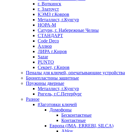
г. Воткинск
г. Златоуст
КЭМЗ г.Ковров
Металлист, г.Кунгур
НОРА-М
Сатурн, г. Набережные Челны
СТАНДАРТ
Code Deco
Аллюр
ЛИРА г.Киров
Sazar
PUNTO
Секрет, г.Киров
Пеналы для ключей, опечатывающие устройства
Бронепластины защитные
Пружины дверные
Металлист, г.Кунгур
Ригель, г.С.Петербург
Разное
#Заготовки ключей
Домофоны
Бесконтактные
Контактные
Европа (JMA, ERREBI, SILCA)
Abloy