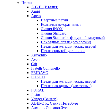
Петли
A.G.B. (Италия)
Amig
Apecs
Ввертные петли
Колпачки декоративные
Линия INOX
Линия Standard
Линия Standard с фигурной заглушкой
Накладные петли (без врезки)
Петли для металлических дверей
Петли скрытой установки
Armadillo
Avers
Crit
Fratelli Comunello
FRIDAVO
FUARO
Петли для металлических дверей
Петли накладные (карточные)
FURAL
Justor
Vanger (Вангер)
АВЕРС-К, Санкт-Петербург
Алми, г. Орехово-Зуево