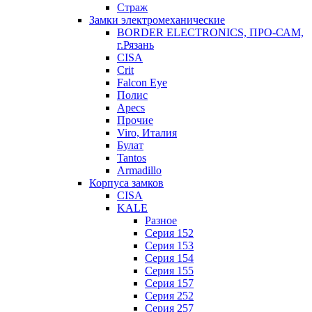
Страж
Замки электромеханические
BORDER ELECTRONICS, ПРО-САМ,
г.Рязань
CISA
Crit
Falcon Eye
Полис
Apecs
Прочие
Viro, Италия
Булат
Tantos
Armadillo
Корпуса замков
CISA
KALE
Разное
Серия 152
Серия 153
Серия 154
Серия 155
Серия 157
Серия 252
Серия 257