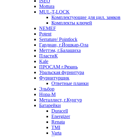
ISEO
Mottura
MUL-T-LOCK
Комплектующие для цил. замков
Комплекты ключей
NEMEF
Potent
Serrature/ Pointlock
Гардиан, г.Йошкар-Ола
Меттэм, г.Балашиха
ПластиК
Kale
ПРОСАМ г.Рязань
Уральская фурнитура
Фурнитурщик
Ответные планки
Эльбор
Нора-М
Металлист, г.Кунгур
Батарейки
Duracell
Energizer
Renata
TMI
Varta