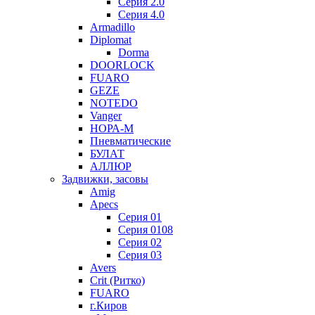
Серия 2.0
Серия 4.0
Armadillo
Diplomat
Dorma
DOORLOCK
FUARO
GEZE
NOTEDO
Vanger
НОРА-М
Пневматические
БУЛАТ
АЛЛЮР
Задвижки, засовы
Amig
Apecs
Серия 01
Серия 0108
Серия 02
Серия 03
Avers
Crit (Ритко)
FUARO
г.Киров