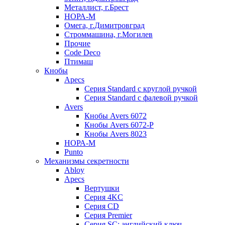
Металлист, г.Брест
НОРА-М
Омега, г.Димитровград
Строммашина, г.Могилев
Прочие
Code Deco
Птимаш
Кнобы
Apecs
Серия Standard с круглой ручкой
Серия Standard с фалевой ручкой
Avers
Кнобы Avers 6072
Кнобы Avers 6072-P
Кнобы Avers 8023
НОРА-М
Punto
Механизмы секретности
Abloy
Apecs
Вертушки
Серия 4KC
Серия CD
Серия Premier
Серия SC: английский ключ