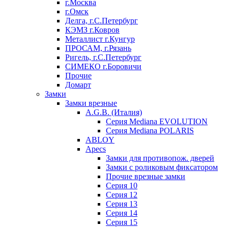
г.Москва
г.Омск
Делга, г.С.Петербург
КЭМЗ г.Ковров
Металлист г.Кунгур
ПРОСАМ, г.Рязань
Ригель, г.С.Петербург
СИМЕКО г.Боровичи
Прочие
Домарт
Замки
Замки врезные
A.G.B. (Италия)
Серия Mediana EVOLUTION
Серия Mediana POLARIS
ABLOY
Apecs
Замки для противопож. дверей
Замки с роликовым фиксатором
Прочие врезные замки
Серия 10
Серия 12
Серия 13
Серия 14
Серия 15