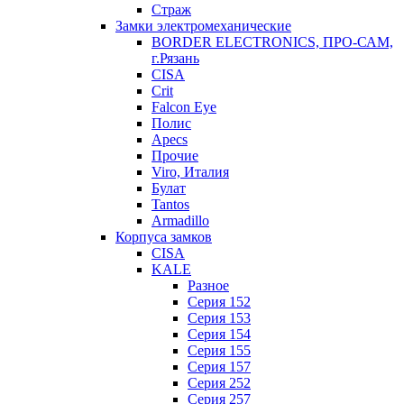
Страж
Замки электромеханические
BORDER ELECTRONICS, ПРО-САМ,
г.Рязань
CISA
Crit
Falcon Eye
Полис
Apecs
Прочие
Viro, Италия
Булат
Tantos
Armadillo
Корпуса замков
CISA
KALE
Разное
Серия 152
Серия 153
Серия 154
Серия 155
Серия 157
Серия 252
Серия 257