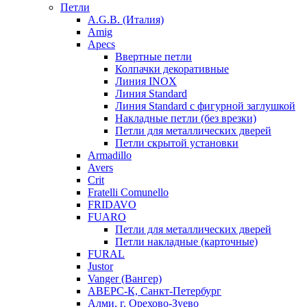
Петли
A.G.B. (Италия)
Amig
Apecs
Ввертные петли
Колпачки декоративные
Линия INOX
Линия Standard
Линия Standard с фигурной заглушкой
Накладные петли (без врезки)
Петли для металлических дверей
Петли скрытой установки
Armadillo
Avers
Crit
Fratelli Comunello
FRIDAVO
FUARO
Петли для металлических дверей
Петли накладные (карточные)
FURAL
Justor
Vanger (Вангер)
АВЕРС-К, Санкт-Петербург
Алми, г. Орехово-Зуево