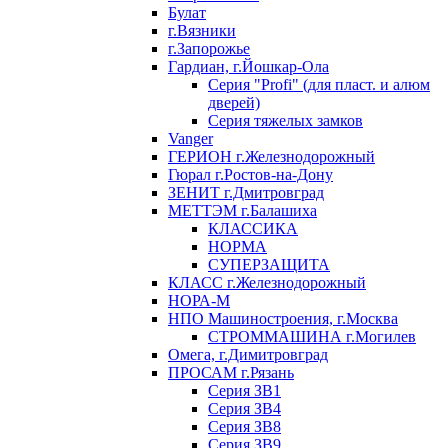
Булат
г.Вязники
г.Запорожье
Гардиан, г.Йошкар-Ола
Серия "Profi" (для пласт. и алюм
дверей)
Серия тяжелых замков
Vanger
ГЕРИОН г.Железнодорожный
Гюрал г.Ростов-на-Дону
ЗЕНИТ г.Дмитровград
МЕТТЭМ г.Балашиха
КЛАССИКА
НОРМА
СУПЕРЗАЩИТА
КЛАСС г.Железнодорожный
НОРА-М
НПО Машиностроения, г.Москва
СТРОММАШИНА г.Могилев
Омега, г.Димитровград
ПРОСАМ г.Рязань
Серия ЗВ1
Серия ЗВ4
Серия ЗВ8
Серия ЗВ9