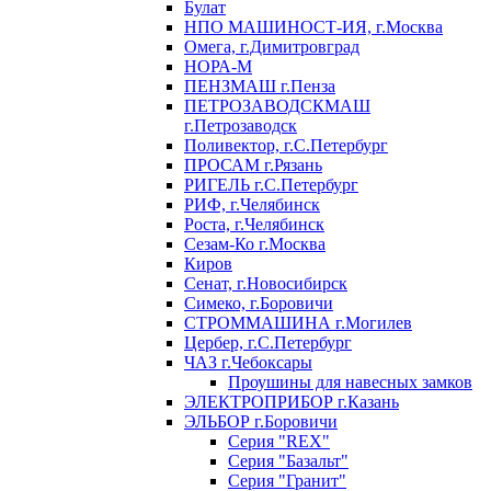
Булат
НПО МАШИНОСТ-ИЯ, г.Москва
Омега, г.Димитровград
НОРА-М
ПЕНЗМАШ г.Пенза
ПЕТРОЗАВОДСКМАШ
г.Петрозаводск
Поливектор, г.С.Петербург
ПРОСАМ г.Рязань
РИГЕЛЬ г.С.Петербург
РИФ, г.Челябинск
Роста, г.Челябинск
Сезам-Ко г.Москва
Киров
Сенат, г.Новосибирск
Симеко, г.Боровичи
СТРОММАШИНА г.Могилев
Цербер, г.С.Петербург
ЧАЗ г.Чебоксары
Проушины для навесных замков
ЭЛЕКТРОПРИБОР г.Казань
ЭЛЬБОР г.Боровичи
Серия "REX"
Серия "Базальт"
Серия "Гранит"