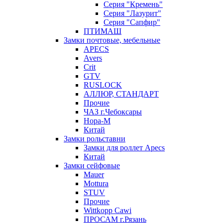
Серия "Кремень"
Серия "Лазурит"
Серия "Сапфир"
ПТИМАШ
Замки почтовые, мебельные
APECS
Avers
Crit
GTV
RUSLOCK
АЛЛЮР, СТАНДАРТ
Прочие
ЧАЗ г.Чебоксары
Нора-М
Китай
Замки рольставни
Замки для роллет Apecs
Китай
Замки сейфовые
Mauer
Mottura
STUV
Прочие
Wittkopp Cawi
ПРОСАМ г.Рязань