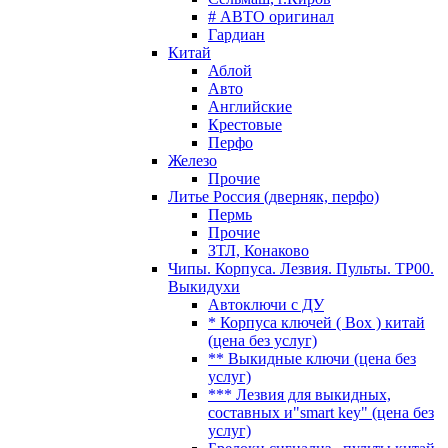
# АВТО оригинал
Гардиан
Китай
Аблой
Авто
Английские
Крестовые
Перфо
Железо
Прочие
Литье Россия (дверняк, перфо)
Пермь
Прочие
ЗТЛ, Конаково
Чипы. Корпуса. Лезвия. Пульты. TP00.
Выкидухи
Автоключи с ДУ
* Корпуса ключей ( Box ) китай
(цена без услуг)
** Выкидные ключи (цена без
услуг)
*** Лезвия для выкидных,
составных и"smart key" (цена без
услуг)