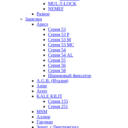
MUL-T-LOCK
NEMEF
Разное
Защелки
Apecs
Серия 53
Серия 53 P
Серия 53 М
Серия 53 МC
Серия 54
Серия 54 AL
Серия 55
Серия 56
Серия 58
Шариковый фиксатор
A.G.B. (Италия)
Amig
Avers
KALE KILIT
Серия 155
Серия 251
MSM
Аллюр
Гардиан
Зенит, г.Дмитровград