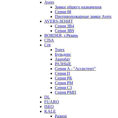
Avers
Замки общего назначения
Серия 08
Противопожарные замки Avers
AVERS-ЗЕНИТ
Серия ЗВ4
Серия ЗВ9
BORDER, г.Рязань
CISA
Crit
Torex
Бульдорс
Акробат
РАЗНЫЕ
Серия A - "Ассистент"
Серия П
Серия РК
Серия РМ
Серия С3
Серия РМП
DL
FUARO
ISEO
KALE
Разное