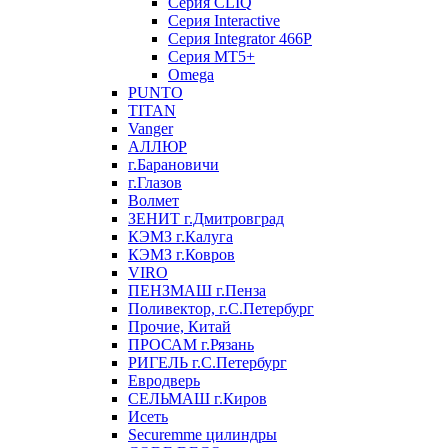
Серия CLIQ
Серия Interactive
Серия Integrator 466P
Серия MT5+
Omega
PUNTO
TITAN
Vanger
АЛЛЮР
г.Барановичи
г.Глазов
Волмет
ЗЕНИТ г.Дмитровград
КЭМЗ г.Калуга
КЭМЗ г.Ковров
VIRO
ПЕНЗМАШ г.Пенза
Поливектор, г.С.Петербург
Прочие, Китай
ПРОСАМ г.Рязань
РИГЕЛЬ г.С.Петербург
Евродверь
СЕЛЬМАШ г.Киров
Исеть
Securemme цилиндры