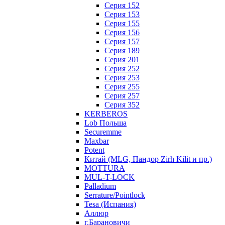
Серия 152
Серия 153
Серия 155
Серия 156
Серия 157
Серия 189
Серия 201
Серия 252
Серия 253
Серия 255
Серия 257
Серия 352
KERBEROS
Lob Польша
Securemme
Maxbar
Potent
Китай (MLG, Пандор Zirh Kilit и пр.)
MOTTURA
MUL-T-LOCK
Palladium
Serrature/Pointlock
Tesa (Испания)
Аллюр
г.Барановичи