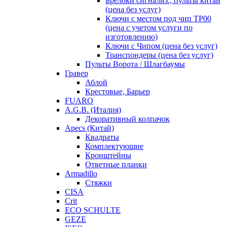
Брелоки сигнализ., пульты китай
(цена без услуг)
Ключи с местом под чип TP00
(цена с учетом услуги по
изготовлению)
Ключи с Чипом (цена без услуг)
Транспондеры (цена без услуг)
Пульты Ворота / Шлагбаумы
Гравер
Аблой
Крестовые, Барьер
FUARO
A.G.B. (Италия)
Декоративный колпачок
Apecs (Китай)
Квадраты
Комплектующие
Кронштейны
Ответные планки
Armadillo
Стяжки
CISA
Crit
ECO SCHULTE
GEZE