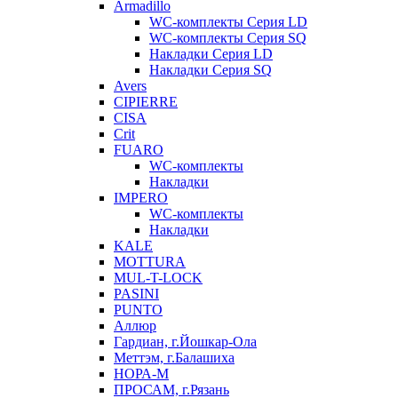
Armadillo
WC-комплекты Серия LD
WC-комплекты Серия SQ
Накладки Серия LD
Накладки Серия SQ
Avers
CIPIERRE
CISA
Crit
FUARO
WC-комплекты
Накладки
IMPERO
WC-комплекты
Накладки
KALE
MOTTURA
MUL-T-LOCK
PASINI
PUNTO
Аллюр
Гардиан, г.Йошкар-Ола
Меттэм, г.Балашиха
НОРА-М
ПРОСАМ, г.Рязань