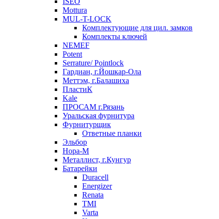
ISEO
Mottura
MUL-T-LOCK
Комплектующие для цил. замков
Комплекты ключей
NEMEF
Potent
Serrature/ Pointlock
Гардиан, г.Йошкар-Ола
Меттэм, г.Балашиха
ПластиК
Kale
ПРОСАМ г.Рязань
Уральская фурнитура
Фурнитурщик
Ответные планки
Эльбор
Нора-М
Металлист, г.Кунгур
Батарейки
Duracell
Energizer
Renata
TMI
Varta