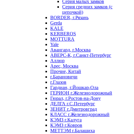
Серия малых замков
Серия средних замков (с
цепочкой)
BORDER, г.Рязань
Gerda
KALE
KERBEROS
MOTTURA
Yale
Авангард, г.Москва
АВЕРС-К, г.Санкт-Петербург
Аллюр
Арес, Москва
Прочие, Китай
г.Барановичи
г.Глазов
Гардиан, г.Йошкар-Ола
ГЕРИОН г.Железнодорожный
Гюрал, г.Ростов-на-Дону
ДЕЛГА г.С.Петербург
ЗЕНИТ г.Дмитровград
КЛАСС г.Железнодорожный
КЭМЗ г.Калуга
КЭМЗ г.Ковров
МЕТТЭМ г.Балашиха