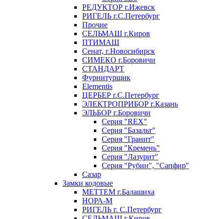
РЕДУКТОР г.Ижевск
РИГЕЛЬ г.С.Петербург
Прочие
СЕЛЬМАШ г.Киров
ПТИМАШ
Сенат, г.Новосибирск
СИМЕКО г.Боровичи
СТАНДАРТ
Фурнитурщик
Elementis
ЦЕРБЕР г.С.Петербург
ЭЛЕКТРОПРИБОР г.Казань
ЭЛЬБОР г.Боровичи
Серия "REX"
Серия "Базальт"
Серия "Гранит"
Серия "Кремень"
Серия "Лазурит"
Серия "Рубин", "Сапфир"
Сазар
Замки кодовые
МЕТТЕМ г.Балашиха
НОРА-М
РИГЕЛЬ г. С.Петербург
СЕЛЬМАШ г.Киров