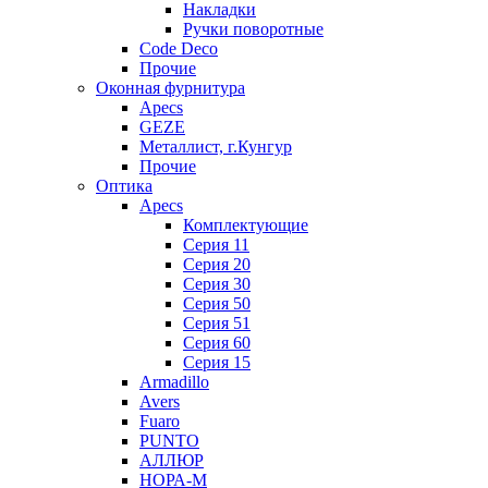
Накладки
Ручки поворотные
Code Deco
Прочие
Оконная фурнитура
Apecs
GEZE
Металлист, г.Кунгур
Прочие
Оптика
Apecs
Комплектующие
Серия 11
Серия 20
Серия 30
Серия 50
Серия 51
Серия 60
Серия 15
Armadillo
Avers
Fuaro
PUNTO
АЛЛЮР
НОРА-М