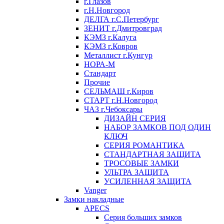
г.Глазов
г.Н.Новгород
ДЕЛГА г.С.Петербург
ЗЕНИТ г.Дмитровград
КЭМЗ г.Калуга
КЭМЗ г.Ковров
Металлист г.Кунгур
НОРА-М
Стандарт
Прочие
СЕЛЬМАШ г.Киров
СТАРТ г.Н.Новгород
ЧАЗ г.Чебоксары
ДИЗАЙН СЕРИЯ
НАБОР ЗАМКОВ ПОД ОДИН
КЛЮЧ
СЕРИЯ РОМАНТИКА
СТАНДАРТНАЯ ЗАЩИТА
ТРОСОВЫЕ ЗАМКИ
УЛЬТРА ЗАЩИТА
УСИЛЕННАЯ ЗАЩИТА
Vanger
Замки накладные
APECS
Серия больших замков