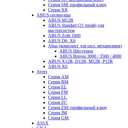
Серия SM: профильный ключ
Серия XR
ABUS цилиндры
ABUS M12R
ABUS Standart (21 проф) для
мастерсистем
ABUS Zolit 1000
ABUS D6, X6
Abus (комплект для цил. механизмов)
ABUS Шестерни
ABUS Bravus 3000 / 3500 / 4000
ABUS X12R, D12R, M12R, P12R
ABUS X6
Avers
Серия AM
Серия BM
Серия EL
Серия FM
Серия LL
Серия ZC
Серия ZM: профильный ключ
Серия JM
Серия GM
AJAX