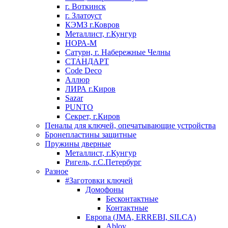
г. Воткинск
г. Златоуст
КЭМЗ г.Ковров
Металлист, г.Кунгур
НОРА-М
Сатурн, г. Набережные Челны
СТАНДАРТ
Code Deco
Аллюр
ЛИРА г.Киров
Sazar
PUNTO
Секрет, г.Киров
Пеналы для ключей, опечатывающие устройства
Бронепластины защитные
Пружины дверные
Металлист, г.Кунгур
Ригель, г.С.Петербург
Разное
#Заготовки ключей
Домофоны
Бесконтактные
Контактные
Европа (JMA, ERREBI, SILCA)
Abloy