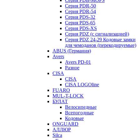
Серия PDB-MOPS
Серия PDR-50
Серия PDR-54
Серия PDS-32
Серия PDS-65
Серия PDS-XS
Серия PDZ (с сигнализацией)
Серия PDZ 24-29 Кодовые замки
для чемоданов (перекодируемые)
ABUS (Германия)
Avers
Avers PD-01
Разное
CISA
CISA
CISA LOGOline
FUARO
MUL-T-LOCK
БУЛАТ
Велосипедные
Всепогодные
Кодовые
ONGUARD
АЛЛЮР
Silca