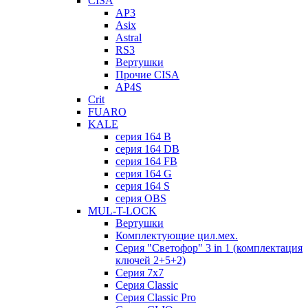
CISA
AP3
Asix
Astral
RS3
Вертушки
Прочие CISA
AP4S
Crit
FUARO
KALE
серия 164 B
серия 164 DB
серия 164 FB
серия 164 G
серия 164 S
серия OBS
MUL-T-LOCK
Вертушки
Комплектующие цил.мех.
Серия "Светофор" 3 in 1 (комплектация
ключей 2+5+2)
Серия 7х7
Серия Classic
Серия Classic Pro