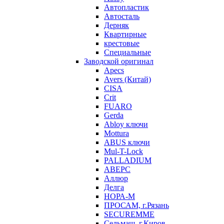
Автопластик
Автосталь
Дерняк
Квартирные
крестовые
Специальные
Заводской оригинал
Apecs
Avers (Китай)
CISA
Crit
FUARO
Gerda
Abloy ключи
Mottura
ABUS ключи
Mul-T-Lock
PALLADIUM
АВЕРС
Аллюр
Делга
НОРА-М
ПРОСАМ, г.Рязань
SECUREMME
Сельмаш, г.Киров