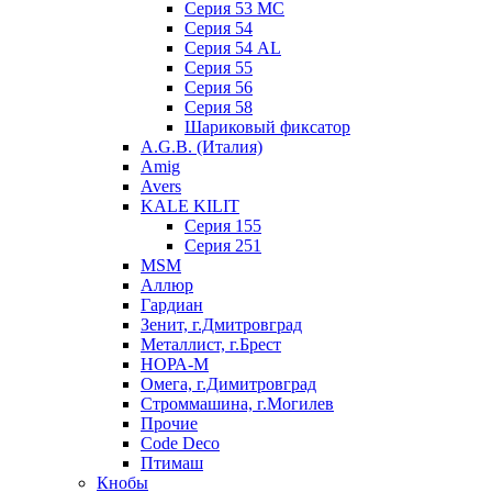
Серия 53 МC
Серия 54
Серия 54 AL
Серия 55
Серия 56
Серия 58
Шариковый фиксатор
A.G.B. (Италия)
Amig
Avers
KALE KILIT
Серия 155
Серия 251
MSM
Аллюр
Гардиан
Зенит, г.Дмитровград
Металлист, г.Брест
НОРА-М
Омега, г.Димитровград
Строммашина, г.Могилев
Прочие
Code Deco
Птимаш
Кнобы