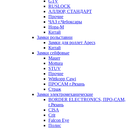
GTV
RUSLOCK
АЛЛЮР, СТАНДАРТ
Прочие
ЧАЗ г.Чебоксары
Нора-М
Китай
Замки рольставни
Замки для роллет Apecs
Китай
Замки сейфовые
Mauer
Mottura
STUV
Прочие
Wittkopp Cawi
ПРОСАМ г.Рязань
Страж
Замки электромеханические
BORDER ELECTRONICS, ПРО-САМ,
г.Рязань
CISA
Crit
Falcon Eye
Полис