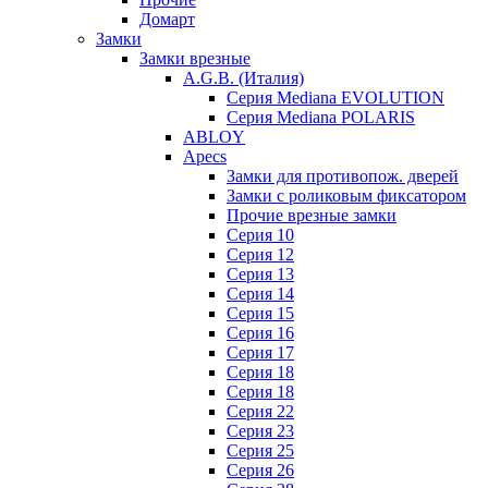
Домарт
Замки
Замки врезные
A.G.B. (Италия)
Серия Mediana EVOLUTION
Серия Mediana POLARIS
ABLOY
Apecs
Замки для противопож. дверей
Замки с роликовым фиксатором
Прочие врезные замки
Серия 10
Серия 12
Серия 13
Серия 14
Серия 15
Серия 16
Серия 17
Серия 18
Серия 18
Серия 22
Серия 23
Серия 25
Серия 26