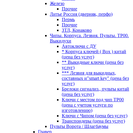
Железо
Прочие
Литье Россия (дверняк, перфо)
Пермь
Прочие
ЗТЛ, Конаково
Чипы. Корпуса. Лезвия. Пульты. TP00.
Выкидухи
Автоключи с ДУ
* Корпуса ключей ( Box ) китай
(цена без услуг)
** Выкидные ключи (цена без
услуг)
*** Лезвия для выкидных,
составных и"smart key" (цена без
услуг)
Брелоки сигнализ., пульты китай
(цена без услуг)
Ключи с местом под чип TP00
(цена с учетом услуги по
изготовлению)
Ключи с Чипом (цена без услуг)
Транспондеры (цена без услуг)
Пульты Ворота / Шлагбаумы
Гравер