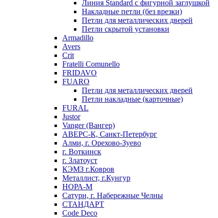
Линия Standard с фигурной заглушкой
Накладные петли (без врезки)
Петли для металлических дверей
Петли скрытой установки
Armadillo
Avers
Crit
Fratelli Comunello
FRIDAVO
FUARO
Петли для металлических дверей
Петли накладные (карточные)
FURAL
Justor
Vanger (Вангер)
АВЕРС-К, Санкт-Петербург
Алми, г. Орехово-Зуево
г. Воткинск
г. Златоуст
КЭМЗ г.Ковров
Металлист, г.Кунгур
НОРА-М
Сатурн, г. Набережные Челны
СТАНДАРТ
Code Deco