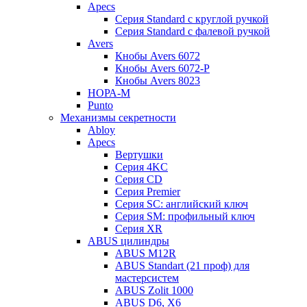
Apecs
Серия Standard с круглой ручкой
Серия Standard с фалевой ручкой
Avers
Кнобы Avers 6072
Кнобы Avers 6072-P
Кнобы Avers 8023
НОРА-М
Punto
Механизмы секретности
Abloy
Apecs
Вертушки
Серия 4KC
Серия CD
Серия Premier
Серия SC: английский ключ
Серия SM: профильный ключ
Серия XR
ABUS цилиндры
ABUS M12R
ABUS Standart (21 проф) для
мастерсистем
ABUS Zolit 1000
ABUS D6, X6