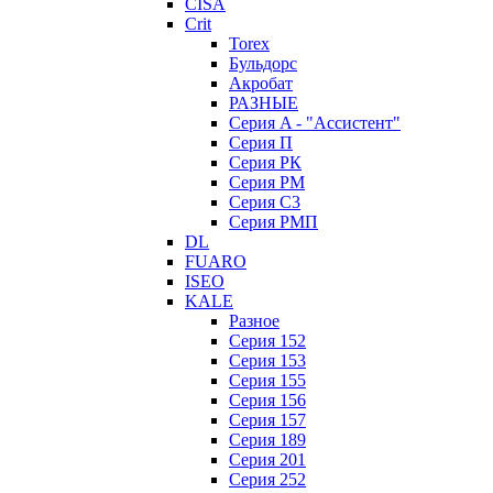
CISA
Crit
Torex
Бульдорс
Акробат
РАЗНЫЕ
Серия A - "Ассистент"
Серия П
Серия РК
Серия РМ
Серия С3
Серия РМП
DL
FUARO
ISEO
KALE
Разное
Серия 152
Серия 153
Серия 155
Серия 156
Серия 157
Серия 189
Серия 201
Серия 252