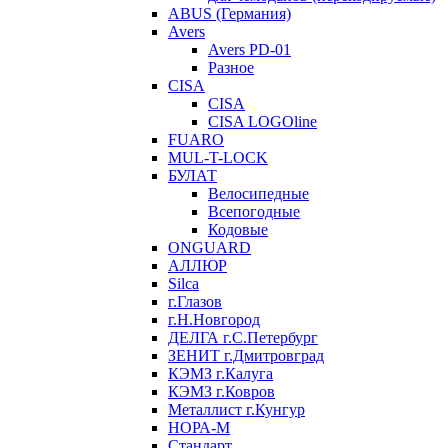
ABUS (Германия)
Avers
Avers PD-01
Разное
CISA
CISA
CISA LOGOline
FUARO
MUL-T-LOCK
БУЛАТ
Велосипедные
Всепогодные
Кодовые
ONGUARD
АЛЛЮР
Silca
г.Глазов
г.Н.Новгород
ДЕЛГА г.С.Петербург
ЗЕНИТ г.Дмитровград
КЭМЗ г.Калуга
КЭМЗ г.Ковров
Металлист г.Кунгур
НОРА-М
Стандарт