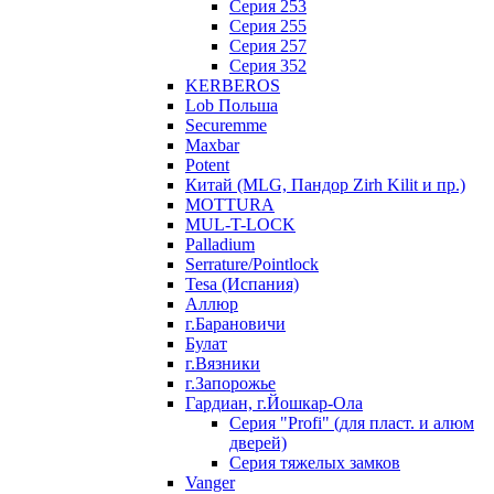
Серия 253
Серия 255
Серия 257
Серия 352
KERBEROS
Lob Польша
Securemme
Maxbar
Potent
Китай (MLG, Пандор Zirh Kilit и пр.)
MOTTURA
MUL-T-LOCK
Palladium
Serrature/Pointlock
Tesa (Испания)
Аллюр
г.Барановичи
Булат
г.Вязники
г.Запорожье
Гардиан, г.Йошкар-Ола
Серия "Profi" (для пласт. и алюм
дверей)
Серия тяжелых замков
Vanger