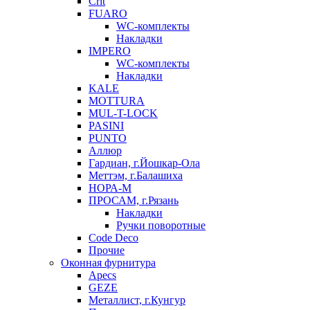
Crit
FUARO
WC-комплекты
Накладки
IMPERO
WC-комплекты
Накладки
KALE
MOTTURA
MUL-T-LOCK
PASINI
PUNTO
Аллюр
Гардиан, г.Йошкар-Ола
Меттэм, г.Балашиха
НОРА-М
ПРОСАМ, г.Рязань
Накладки
Ручки поворотные
Code Deco
Прочие
Оконная фурнитура
Apecs
GEZE
Металлист, г.Кунгур