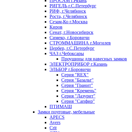
ПРОСАМ г.Рязань
РИГЕЛЬ г.С.Петербург
РИФ, г.Челябинск
Роста, г.Челябинск
Сезам-Ко г.Москва
Киров
Сенат, г.Новосибирск
Симеко, г.Боровичи
СТРОММАШИНА г.Могилев
Цербер, г.С.Петербург
ЧАЗ г.Чебоксары
Проушины для навесных замков
ЭЛЕКТРОПРИБОР г.Казань
ЭЛЬБОР г.Боровичи
Серия "REX"
Серия "Базальт"
Серия "Гранит"
Серия "Кремень"
Серия "Лазурит"
Серия "Сапфир"
ПТИМАШ
Замки почтовые, мебельные
APECS
Avers
Crit