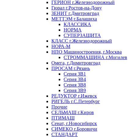
ГЕРИОН г.Железнодорожный
Гюрал г.Ростов-на-Дону
ЗЕНИТ г.Дмитровград
МЕТТЭМ г.Балашиха
КЛАССИКА
НОРМА
СУПЕРЗАЩИТА
КЛАСС г.Железнодорожный
НОРА-М
НПО Машиностроения, г.Москва
СТРОММАШИНА г.Могилев
Омега, г.Димитровград
ПРОСАМ г.Рязань
Серия ЗВ1
Серия ЗВ4
Серия ЗВ8
Серия ЗВ9
РЕДУКТОР г.Ижевск
РИГЕЛЬ г.С.Петербург
Прочие
СЕЛЬМАШ г.Киров
ПТИМАШ
Сенат, г.Новосибирск
СИМЕКО г.Боровичи
СТАНДАРТ