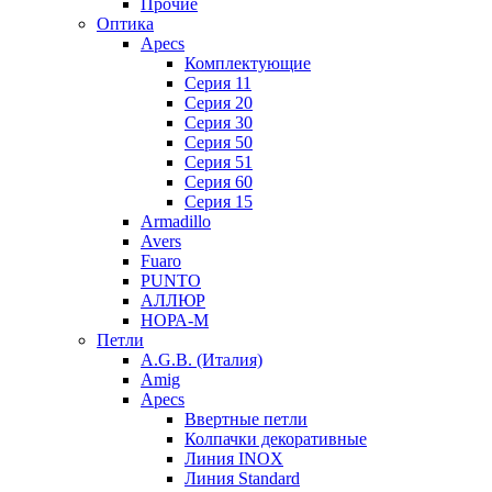
Прочие
Оптика
Apecs
Комплектующие
Серия 11
Серия 20
Серия 30
Серия 50
Серия 51
Серия 60
Серия 15
Armadillo
Avers
Fuaro
PUNTO
АЛЛЮР
НОРА-М
Петли
A.G.B. (Италия)
Amig
Apecs
Ввертные петли
Колпачки декоративные
Линия INOX
Линия Standard