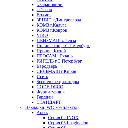
г.Барановичи
г.Глазов
Волмет
ЗЕНИТ г.Дмитровград
КЭМЗ г.Калуга
КЭМЗ г.Ковров
VIRO
ПЕНЗМАШ г.Пенза
Поливектор, г.С.Петербург
Прочие, Китай
ПРОСАМ г.Рязань
РИГЕЛЬ г.С.Петербург
Евродверь
СЕЛЬМАШ г.Киров
Исеть
Securemme цилиндры
CODE DECO
Фурнитурщик
Гардиан
СТАНДАРТ
Накладки, WC-комплекты
Apecs
Cерия 02 INOX
Cерия 05 Imagination
Cерия 06