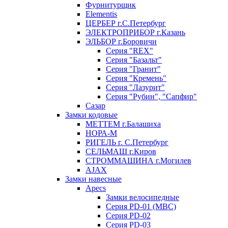
Фурнитурщик
Elementis
ЦЕРБЕР г.С.Петербург
ЭЛЕКТРОПРИБОР г.Казань
ЭЛЬБОР г.Боровичи
Серия "REX"
Серия "Базальт"
Серия "Гранит"
Серия "Кремень"
Серия "Лазурит"
Серия "Рубин", "Сапфир"
Сазар
Замки кодовые
МЕТТЕМ г.Балашиха
НОРА-М
РИГЕЛЬ г. С.Петербург
СЕЛЬМАШ г.Киров
СТРОММАШИНА г.Могилев
AJAX
Замки навесные
Apecs
Замки велосипедные
Серия PD-01 (МВС)
Серия PD-02
Серия PD-03