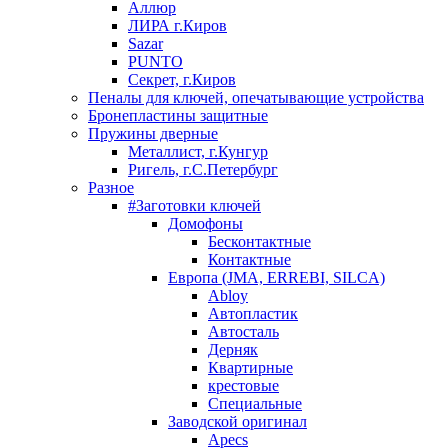
Аллюр
ЛИРА г.Киров
Sazar
PUNTO
Секрет, г.Киров
Пеналы для ключей, опечатывающие устройства
Бронепластины защитные
Пружины дверные
Металлист, г.Кунгур
Ригель, г.С.Петербург
Разное
#Заготовки ключей
Домофоны
Бесконтактные
Контактные
Европа (JMA, ERREBI, SILCA)
Abloy
Автопластик
Автосталь
Дерняк
Квартирные
крестовые
Специальные
Заводской оригинал
Apecs