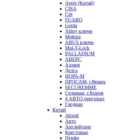
Avers (Китай)
CISA
Crit
FUARO
Gerda
Abloy ключи
Mottura
ABUS ключи
Mul-T-Lock
PALLADIUM
АВЕРС
Аллюр
Делга
НОРА-М
ПРОСАМ, г.Рязань
SECUREMME
Сельмаш, г.Киров
# АВТО оригинал
Гардиан
Китай
Аблой
Авто
Английские
Крестовые
Перфо