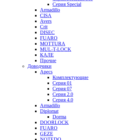
Серия Special
Armadillo
CISA
Avers
Crit
DISEC
FUARO
MOTTURA
MUL-T-LOCK
КАЛЕ
Прочие
Доводчики
Apecs
Комплектующие
Серия 01
Серия 07
Серия 2.0
Серия 4.0
Armadillo
Diplomat
Dorma
DOORLOCK
FUARO
GEZE
NOTEDO