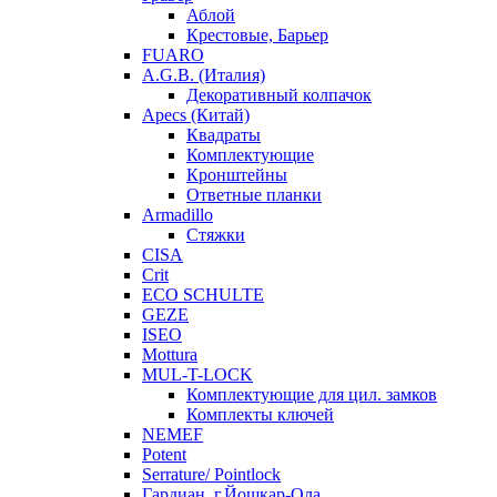
Аблой
Крестовые, Барьер
FUARO
A.G.B. (Италия)
Декоративный колпачок
Apecs (Китай)
Квадраты
Комплектующие
Кронштейны
Ответные планки
Armadillo
Стяжки
CISA
Crit
ECO SCHULTE
GEZE
ISEO
Mottura
MUL-T-LOCK
Комплектующие для цил. замков
Комплекты ключей
NEMEF
Potent
Serrature/ Pointlock
Гардиан, г.Йошкар-Ола