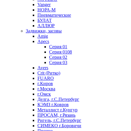
Vanger
НОРА-М
Пневматические
БУЛАТ
АЛЛЮР
Задвижки, засовы
Amig
Apecs
Серия 01
Серия 0108
Серия 02
Серия 03
Avers
Crit (Ритко)
FUARO
г.Киров
г.Москва
г.Омск
Делга, г.С.Петербург
КЭМЗ г.Ковров
Металлист г.Кунгур
ПРОСАМ, г.Рязань
Ригель, г.С.Петербург
СИМЕКО г.Боровичи
Прочие