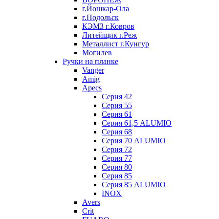
г.Йошкар-Ола
г.Подольск
КЭМЗ г.Ковров
Литейщик г.Реж
Металлист г.Кунгур
Могилев
Ручки на планке
Vanger
Amig
Apecs
Серия 42
Серия 55
Серия 61
Серия 61,5 ALUMIO
Серия 68
Серия 70 ALUMIO
Серия 72
Серия 77
Серия 80
Серия 85
Серия 85 ALUMIO
INOX
Avers
Crit