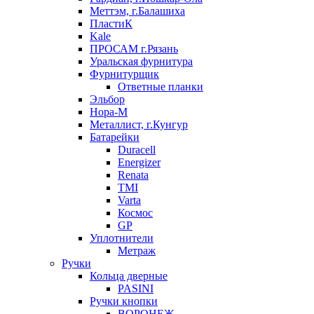
Меттэм, г.Балашиха
ПластиК
Kale
ПРОСАМ г.Рязань
Уральская фурнитура
Фурнитурщик
Ответные планки
Эльбор
Нора-М
Металлист, г.Кунгур
Батарейки
Duracell
Energizer
Renata
TMI
Varta
Космос
GP
Уплотнители
Метраж
Ручки
Кольца дверные
PASINI
Ручки кнопки
ВОРОНЕЖ