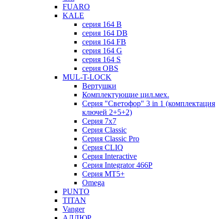
FUARO
KALE
серия 164 B
серия 164 DB
серия 164 FB
серия 164 G
серия 164 S
серия OBS
MUL-T-LOCK
Вертушки
Комплектующие цил.мех.
Серия "Светофор" 3 in 1 (комплектация
ключей 2+5+2)
Серия 7х7
Серия Classic
Серия Classic Pro
Серия CLIQ
Серия Interactive
Серия Integrator 466P
Серия MT5+
Omega
PUNTO
TITAN
Vanger
АЛЛЮР