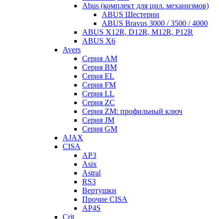
Abus (комплект для цил. механизмов)
ABUS Шестерни
ABUS Bravus 3000 / 3500 / 4000
ABUS X12R, D12R, M12R, P12R
ABUS X6
Avers
Серия AM
Серия BM
Серия EL
Серия FM
Серия LL
Серия ZC
Серия ZM: профильный ключ
Серия JM
Серия GM
AJAX
CISA
AP3
Asix
Astral
RS3
Вертушки
Прочие CISA
AP4S
Crit