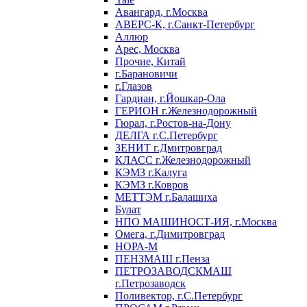
Авангард, г.Москва
АВЕРС-К, г.Санкт-Петербург
Аллюр
Арес, Москва
Прочие, Китай
г.Барановичи
г.Глазов
Гардиан, г.Йошкар-Ола
ГЕРИОН г.Железнодорожный
Гюрал, г.Ростов-на-Дону
ДЕЛГА г.С.Петербург
ЗЕНИТ г.Дмитровград
КЛАСС г.Железнодорожный
КЭМЗ г.Калуга
КЭМЗ г.Ковров
МЕТТЭМ г.Балашиха
Булат
НПО МАШИНОСТ-ИЯ, г.Москва
Омега, г.Димитровград
НОРА-М
ПЕНЗМАШ г.Пенза
ПЕТРОЗАВОДСКМАШ
г.Петрозаводск
Поливектор, г.С.Петербург