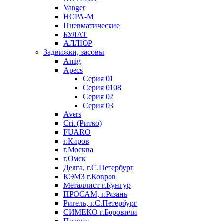
Vanger
НОРА-М
Пневматические
БУЛАТ
АЛЛЮР
Задвижки, засовы
Amig
Apecs
Серия 01
Серия 0108
Серия 02
Серия 03
Avers
Crit (Ритко)
FUARO
г.Киров
г.Москва
г.Омск
Делга, г.С.Петербург
КЭМЗ г.Ковров
Металлист г.Кунгур
ПРОСАМ, г.Рязань
Ригель, г.С.Петербург
СИМЕКО г.Боровичи
Прочие