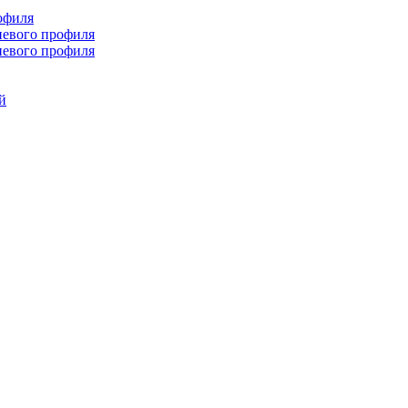
офиля
иевого профиля
иевого профиля
й