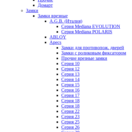
Домарт
Замки
Замки врезные
A.G.B. (Италия)
Серия Mediana EVOLUTION
Серия Mediana POLARIS
ABLOY
Apecs
Замки для противопож. дверей
Замки с роликовым фиксатором
Прочие врезные замки
Серия 10
Серия 12
Серия 13
Серия 14
Серия 15
Серия 16
Серия 17
Серия 18
Серия 18
Серия 22
Серия 23
Серия 25
Серия 26