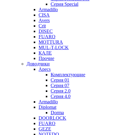
Серия Special
Armadillo
CISA
Avers
Crit
DISEC
FUARO
MOTTURA
MUL-T-LOCK
КАЛЕ
Прочие
Доводчики
Apecs
Комплектующие
Серия 01
Серия 07
Серия 2.0
Серия 4.0
Armadillo
Diplomat
Dorma
DOORLOCK
FUARO
GEZE
NOTEDO