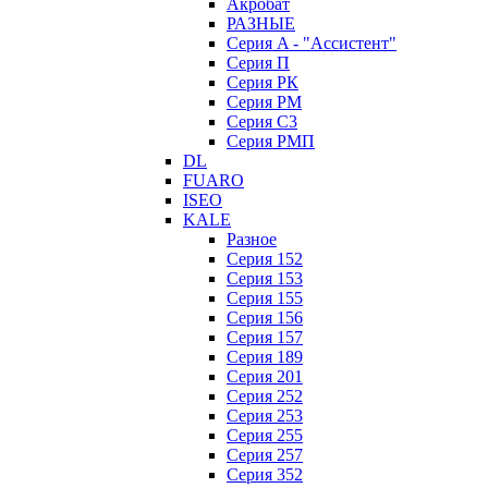
Акробат
РАЗНЫЕ
Серия A - "Ассистент"
Серия П
Серия РК
Серия РМ
Серия С3
Серия РМП
DL
FUARO
ISEO
KALE
Разное
Серия 152
Серия 153
Серия 155
Серия 156
Серия 157
Серия 189
Серия 201
Серия 252
Серия 253
Серия 255
Серия 257
Серия 352