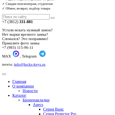
✓ Скидки пенсионерам, студентам
✓ Обмен, возврат, подбор товара
+7 (3812)
331-881
Устали искать нужный замок?
Нет марки врезного замка?
Сломался? Это поправимо!
Пришлите фото замка
+7 (983) 115-96-11
MAX
, Telegram
почта:
info@locks-keys.ru
Главная
О компании
Новости
Каталог
Броненакладки
Apecs
Серия Basic
Серия Protector Pro