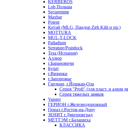
KERBEROS
Lob Польша
Securemme
Maxbar
Potent
Китай (MLG, Пандор Zirh Kilit и пр.)
MOTTURA
MUL-T-LOCK
Palladium
Serrature/Pointlock
Tesa (Испания)
Аллюр
г.Барановичи
Булат
г.Вязники
г.Запорожье
Гардиан, г.Йошкар-Ола
Серия "Profi" (для пласт. и алюм д
Серия тяжелых замков
Vanger
ГЕРИОН г.Железнодорожный
Гюрал г.Ростов-на-Дону
ЗЕНИТ г.Дмитровград
МЕТТЭМ г.Балашиха
КЛАССИКА