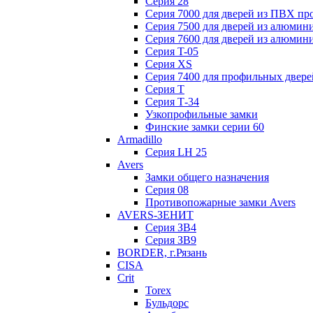
Серия 28
Серия 7000 для дверей из ПВХ пр
Серия 7500 для дверей из алюмин
Серия 7600 для дверей из алюмин
Серия T-05
Серия XS
Серия 7400 для профильных двере
Серия Т
Серия Т-34
Узкопрофильные замки
Финские замки серии 60
Armadillo
Серия LH 25
Avers
Замки общего назначения
Серия 08
Противопожарные замки Avers
AVERS-ЗЕНИТ
Серия ЗВ4
Серия ЗВ9
BORDER, г.Рязань
CISA
Crit
Torex
Бульдорс